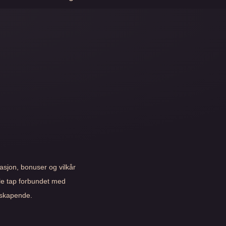
sjon, bonuser og vilkår
lle tap forbundet med
tsskapende.